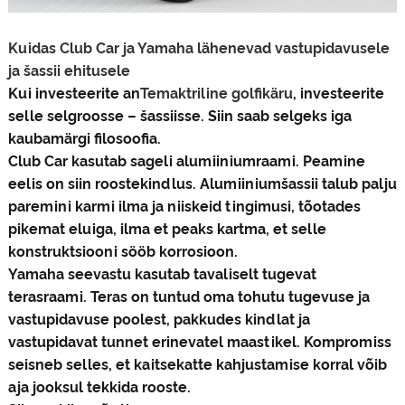
Kuidas Club Car ja Yamaha lähenevad vastupidavusele
ja šassii ehitusele
Kui investeerite an
Temaktriline golfikäru
, investeerite
selle selgroosse – šassiisse. Siin saab selgeks iga
kaubamärgi filosoofia.
Club Car kasutab sageli alumiiniumraami. Peamine
eelis on siin roostekindlus. Alumiiniumšassii talub palju
paremini karmi ilma ja niiskeid tingimusi, tõotades
pikemat eluiga, ilma et peaks kartma, et selle
konstruktsiooni sööb korrosioon.
Yamaha seevastu kasutab tavaliselt tugevat
terasraami. Teras on tuntud oma tohutu tugevuse ja
vastupidavuse poolest, pakkudes kindlat ja
vastupidavat tunnet erinevatel maastikel. Kompromiss
seisneb selles, et kaitsekatte kahjustamise korral võib
aja jooksul tekkida rooste.