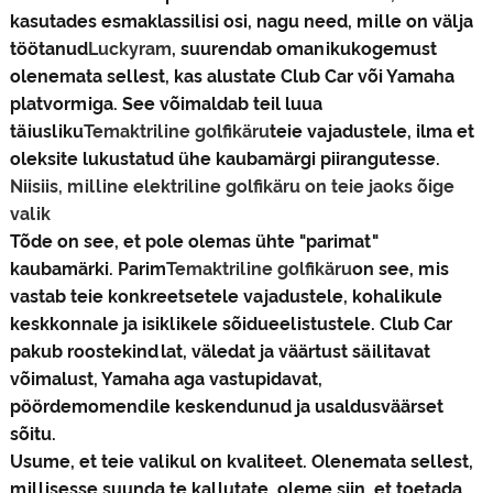
kasutades esmaklassilisi osi, nagu need, mille on välja
töötanud
Luckyram
, suurendab omanikukogemust
olenemata sellest, kas alustate Club Car või Yamaha
platvormiga. See võimaldab teil luua
täiusliku
Temaktriline golfikäru
teie vajadustele, ilma et
oleksite lukustatud ühe kaubamärgi piirangutesse.
Niisiis, milline elektriline golfikäru on teie jaoks õige
valik
Tõde on see, et pole olemas ühte "parimat"
kaubamärki. Parim
Temaktriline golfikäru
on see, mis
vastab teie konkreetsetele vajadustele, kohalikule
keskkonnale ja isiklikele sõidueelistustele. Club Car
pakub roostekindlat, väledat ja väärtust säilitavat
võimalust, Yamaha aga vastupidavat,
pöördemomendile keskendunud ja usaldusväärset
sõitu.
Usume, et teie valikul on kvaliteet. Olenemata sellest,
millisesse suunda te kallutate, oleme siin, et toetada