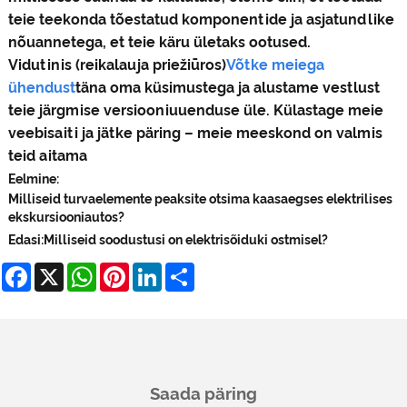
teie teekonda tõestatud komponentide ja asjatundlike
nõuannetega, et teie käru ületaks ootused.
Vidutinis (reikalauja priežiūros)
Võtke meiega
ühendust
täna oma küsimustega ja alustame vestlust
teie järgmise versiooniuuenduse üle. Külastage meie
veebisaiti ja jätke päring – meie meeskond on valmis
teid aitama
Eelmine:
Milliseid turvaelemente peaksite otsima kaasaegses elektrilises
ekskursiooniautos?
Edasi:
Milliseid soodustusi on elektrisõiduki ostmisel?
Facebook
X
WhatsApp
Pinterest
LinkedIn
Share
Saada päring