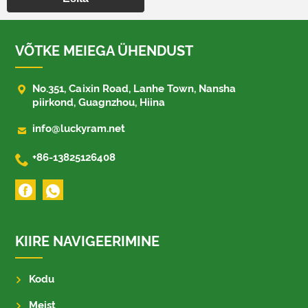
VÕTKE MEIEGA ÜHENDUST

No.351, Caixin Road, Lanhe Town, Nansha
piirkond, Guagnzhou, Hiina

info@luckyram.net

+86-13825126408
KIIRE NAVIGEERIMINE
Kodu
Meist