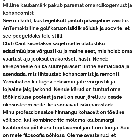
Milline kaubamärk pakub paremat omandikogemust ja
kohandamist
See on koht, kus tegelikult peitub pikaajaline väärtus.
An
Temaktriline golfikäru
on isiklik sõiduk ja soovite, et
see peegeldaks teie stiili.
Club Carit kiidetakse sageli selle ulatusliku
edasimüüjate võrgustiku ja maine eest, mis hoiab oma
väärtust aja jooksul erakordselt hästi. Nende
kerepaneele on ka suurepäraselt lihtne eemaldada ja
asendada, mis lihtsustab kohandamist ja remonti.
Yamahal on ka tugev edasimüüjate võrgustik ja
lojaalne jälgijaskond. Nende kärud on tuntud oma
töökindluse poolest ja neil on suur järelturu osade
ökosüsteem neile, kes soovivad isikupärastada.
Minu professionaalse hinnangu kohaselt on tõeline
võit see, kui kombineerite mõlema kaubamärgi
kvaliteetse põhikäru tipptasemel järelturu toega. See
on meie filosoofia põhiosa. Oleme avastanud, et