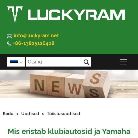

info@luckyram.net
+86-13825126408


Peam

Kodu
>
Uudised
>
Tööstusuudised
Mis eristab klubiautosid ja Yamaha