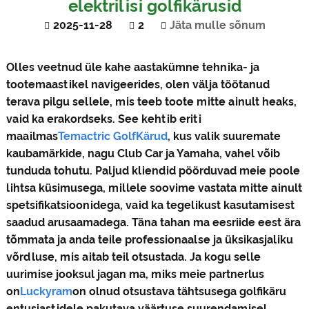
elektrilisi golfikärusid
2025-11-28
2
Jäta mulle sõnum
Olles veetnud üle kahe aastakümne tehnika- ja
tootemaastikel navigeerides, olen välja töötanud
terava pilgu sellele, mis teeb toote mitte ainult heaks,
vaid ka erakordseks. See kehtib eriti
maailmas
Tema
ctric Golf
Kärud
, kus valik suuremate
kaubamärkide, nagu Club Car ja Yamaha, vahel võib
tunduda tohutu. Paljud kliendid pöörduvad meie poole
lihtsa küsimusega, millele soovime vastata mitte ainult
spetsifikatsioonidega, vaid ka tegelikust kasutamisest
saadud arusaamadega. Täna tahan ma eesriide eest ära
tõmmata ja anda teile professionaalse ja üksikasjaliku
võrdluse, mis aitab teil otsustada. Ja kogu selle
uurimise jooksul jagan ma, miks meie partnerlus
on
Luckyram
on olnud otsustava tähtsusega golfikäru
entusiastidele pakutava väärtuse suurendamisel.