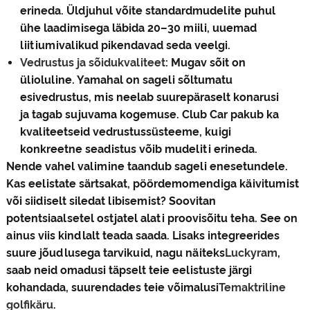
erineda. Üldjuhul võite standardmudelite puhul
ühe laadimisega läbida 20–30 miili, uuemad
liitiumivalikud pikendavad seda veelgi.
Vedrustus ja sõidukvaliteet
: Mugav sõit on
ülioluline. Yamahal on sageli sõltumatu
esivedrustus, mis neelab suurepäraselt konarusi
ja tagab sujuvama kogemuse. Club Car pakub ka
kvaliteetseid vedrustussüsteeme, kuigi
konkreetne seadistus võib mudeliti erineda.
Nende vahel valimine taandub sageli enesetundele.
Kas eelistate särtsakat, pöördemomendiga käivitumist
või siidiselt siledat libisemist? Soovitan
potentsiaalsetel ostjatel alati proovisõitu teha. See on
ainus viis kindlalt teada saada. Lisaks integreerides
suure jõudlusega tarvikuid, nagu näiteks
Luckyram
,
saab neid omadusi täpselt teie eelistuste järgi
kohandada, suurendades teie võimalusi
Temaktriline
golfikäru
.