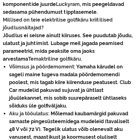
komponentide juurde
Luckyram
, mis peegeldavad
sedasama pühendumust tipptasemele.
Millised on teie elektrilise golfikäru kriitilised
jõudlusnäitajad?
Jõudlus ei seisne ainult kiiruses. See puudutab jõudu,
ulatust ja juhtimist. Lubage meil jagada peamised
parameetrid, mida peaksite oma jaoks
arvestama
Temaktriline golfikäru
.
Võimsus ja pöördemoment
: Yamaha kärudel on
sageli maine tugeva madala pöördemomendi
poolest, mis tagab kiire kiirenduse peatusest. Club
Car mudelid pakuvad sujuvat ja ühtlast
jõuülekannet, mis sobib suurepäraselt ühtlaseks
sõiduks üle golfiväljaku.
Aku ja tööulatus
: Mõlemad kaubamärgid pakuvad
sarnaste pingesüsteemidega mudeleid (tavaliselt
48 V või 72 V). Tegelik ulatus võib olenevalt aku
vanusest, maastikust ja koormusest oluliselt