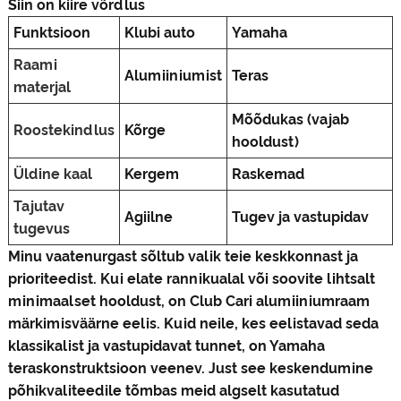
Siin on kiire võrdlus
Funktsioon
Klubi auto
Yamaha
Raami
Alumiiniumist
Teras
materjal
Mõõdukas (vajab
Roostekindlus
Kõrge
hooldust)
Üldine kaal
Kergem
Raskemad
Tajutav
Agiilne
Tugev ja vastupidav
tugevus
Minu vaatenurgast sõltub valik teie keskkonnast ja
prioriteedist. Kui elate rannikualal või soovite lihtsalt
minimaalset hooldust, on Club Cari alumiiniumraam
märkimisväärne eelis. Kuid neile, kes eelistavad seda
klassikalist ja vastupidavat tunnet, on Yamaha
teraskonstruktsioon veenev. Just see keskendumine
põhikvaliteedile tõmbas meid algselt kasutatud