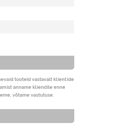
evaid tooteid vastavalt klientide
nitamist anname kliendile enne
leeme, võtame vastutuse.