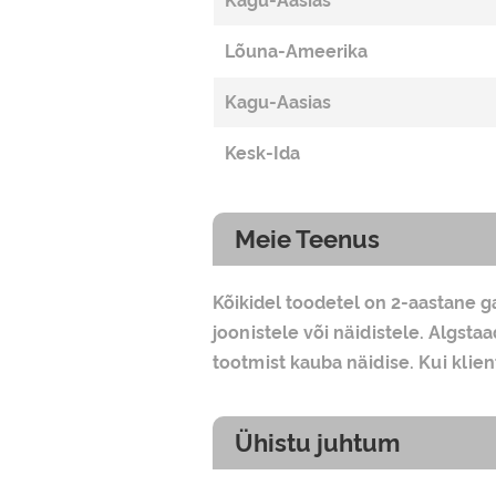
Kagu-Aasias
Lõuna-Ameerika
Kagu-Aasias
Kesk-Ida
Meie Teenus
Kõikidel toodetel on 2-aastane g
joonistele või näidistele. Algsta
tootmist kauba näidise. Kui klie
Ühistu juhtum