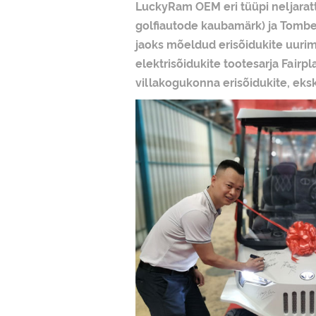
LuckyRam OEM eri tüüpi neljaratta
golfiautode kaubamärk) ja Tomberl
jaoks mõeldud erisõidukite uuri
elektrisõidukite tootesarja Fai
villakogukonna erisõidukite, eksk