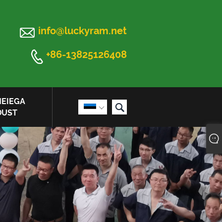

info@luckyram.net

+86-13825126408
MEIEGA


DUST