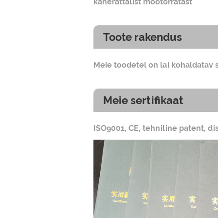
kaherattalist mootorratast
Toote rakendus
Meie toodetel on lai kohaldatav 
Meie sertifikaat
ISO9001, CE, tehniline patent, di