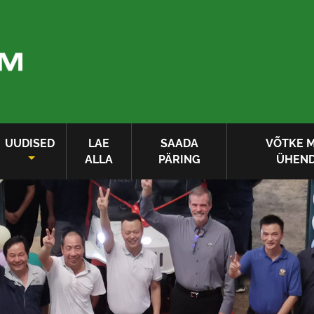
UUDISED
LAE
SAADA
VÕTKE 
ALLA
PÄRING
ÜHEN