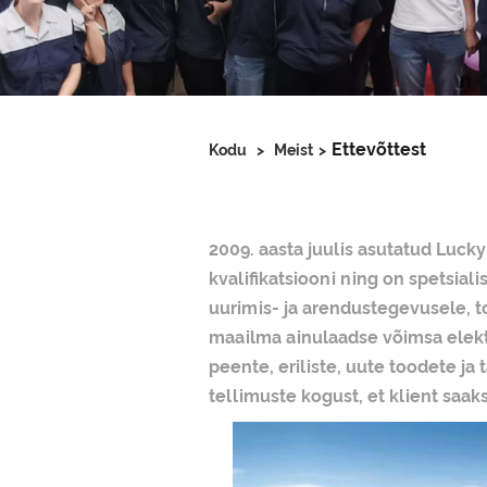
Ettevõttest
Kodu
>
Meist
>
2009. aasta juulis asutatud Luck
kvalifikatsiooni ning on spetsial
uurimis- ja arendustegevusele, t
maailma ainulaadse võimsa elekt
peente, eriliste, uute toodete j
tellimuste kogust, et klient saak