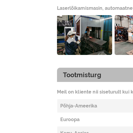
Laserlõikamismasin, automaatn
Tootmisturg
Meil on kliente nii siseturult kui k
Põhja-Ameerika
Euroopa