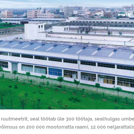
uutmeetrit, seal töötab üle 300 töötaja, sealhulgas umbes
õimsus on 200 000 mootorratta raami, 12 000 neljarattalist