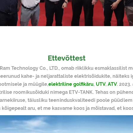
Ettevõttest
yRam Technology Co., LTD., omab riiklikku esmaklassilist 
iseerunud kahe- ja neljarattaliste elektrisõidukite, näitek
ootmisele ja müügile,
elektriline golfikäru
,
UTV
,
ATV
. 2023
rilise roomikusõiduki nimega ETV-TANK. Tehas on pühend
a tarnekiiruse, täiusliku teeninduskvaliteedi poole püüdl
s kõigepealt aru, et me kasvame koos ja mõistavad, et koo