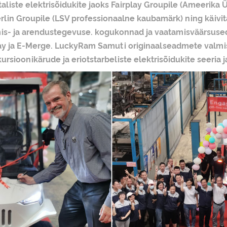
liste elektrisõidukite jaoks Fairplay Groupile (Ameerika 
in Groupile (LSV professionaalne kaubamärk) ning käivitas
mis- ja arendustegevuse. kogukonnad ja vaatamisväärsused
rplay ja E-Merge. LuckyRam Samuti originaalseadmete valm
ursioonikärude ja eriotstarbeliste elektrisõidukite seeria 