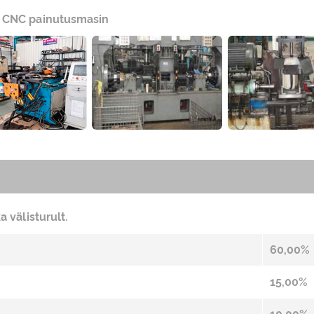
e CNC painutusmasin
a välisturult.
60,00%
15,00%