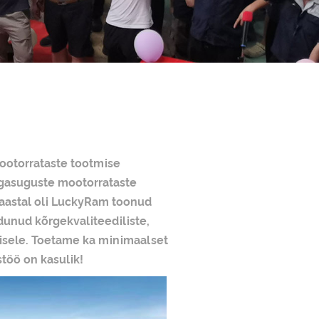
mootorrataste tootmise
s igasuguste mootorrataste
. aastal oli LuckyRam toonud
unud kõrgekvaliteediliste,
emisele. Toetame ka minimaalset
stöö on kasulik!