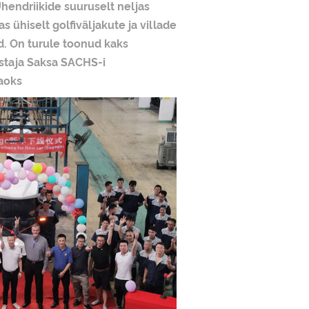
Ühendriikide suuruselt neljas
 ühiselt golfiväljakute ja villade
. On turule toonud kaks
istaja Saksa SACHS-i
jaoks