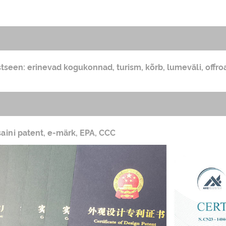
stseen: erinevad kogukonnad, turism, kõrb, lumeväli, offro
saini patent, e-märk, EPA, CCC