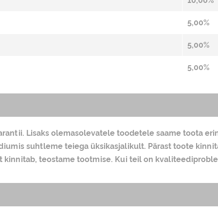
10,00%
5,00%
5,00%
5,00%
arantii. Lisaks olemasolevatele toodetele saame toota erin
adiumis suhtleme teiega üksikasjalikult. Pärast toote kin
nt kinnitab, teostame tootmise. Kui teil on kvaliteediprob