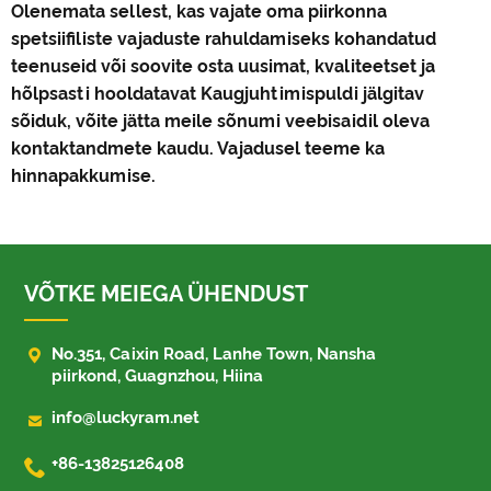
Olenemata sellest, kas vajate oma piirkonna
spetsiifiliste vajaduste rahuldamiseks kohandatud
teenuseid või soovite osta uusimat, kvaliteetset ja
hõlpsasti hooldatavat Kaugjuhtimispuldi jälgitav
sõiduk, võite jätta meile sõnumi veebisaidil oleva
kontaktandmete kaudu. Vajadusel teeme ka
hinnapakkumise.
VÕTKE MEIEGA ÜHENDUST

No.351, Caixin Road, Lanhe Town, Nansha
piirkond, Guagnzhou, Hiina

info@luckyram.net

+86-13825126408