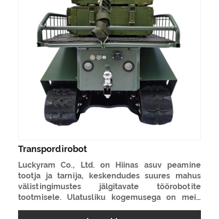
Transpordirobot
Luckyram Co., Ltd. on Hiinas asuv peamine
tootja ja tarnija, keskendudes suures mahus
välistingimustes jälgitavate töörobotite
tootmisele. Ulatusliku kogemusega on meid
mitu aastat pühendatud kaugjuhtimispuldi
jälitatavate sõidukite kavandamisele,