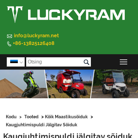

info@luckyram.net
+86-13825126408


Peam

>
>
Kodu
>
Tooted
Kõik Maastikusõiduk
Kaugjuhtimispuldi Jälgitav Sõiduk
Kaugjuhtimispuldi jälgitav sõiduk