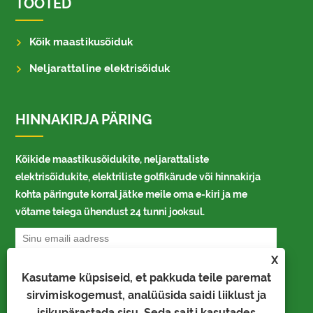
TOOTED
Kõik maastikusõiduk
Neljarattaline elektrisõiduk
HINNAKIRJA PÄRING
Kõikide maastikusõidukite, neljarattaliste
elektrisõidukite, elektriliste golfikärude või hinnakirja
kohta päringute korral jätke meile oma e-kiri ja me
võtame teiega ühendust 24 tunni jooksul.
X
Kasutame küpsiseid, et pakkuda teile paremat
sirvimiskogemust, analüüsida saidi liiklust ja
isikupärastada sisu. Seda saiti kasutades