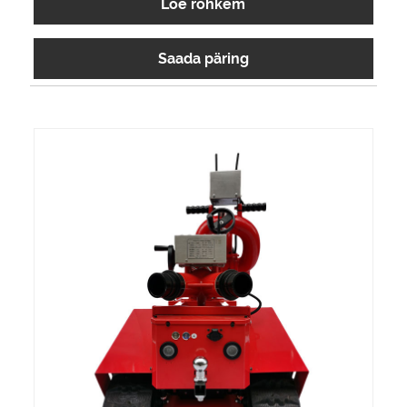
Loe rohkem
uurimisele ja tootmisele. Meie
transpordirobotid näitavad kvaliteetseid tooteid
Saada päring
suurepärase kulutõhususega. Oleme põnevil, et
edendada teiega Hiinas pikaajalist partnerlust.