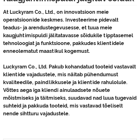
At Luckyram Co., Ltd., on innovatsioon meie
operatsioonide keskmes. Investeerime pidevalt
teadus- ja arendustegevusesse, et tuua meie
kaugjuhtimispuldi jälitatavasse sõidukile tipptasemel
tehnoloogiat ja funktsioone, pakkudes klientidele
enneolematut maastikul kogemust.
Luckyram Co., Ltd. Pakub kohandatud tooteid vastavalt
klientide vajadustele, mis näitab pühendumust
kvaliteedile, paindlikkusele ja klientide rahulolule.
Võttes aega iga kliendi ainulaadsete nõuete
mõistmiseks ja täitmiseks, suudavad nad luua tugevaid
suhteid ja pakkuda tooteid, mis vastavad tõeliselt
nende sihtturu vajadustele.