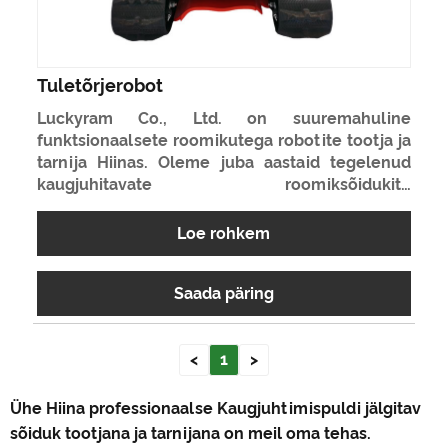
Tuletõrjerobot
Luckyram Co., Ltd. on suuremahuline
funktsionaalsete roomikutega robotite tootja ja
tarnija Hiinas. Oleme juba aastaid tegelenud
kaugjuhitavate roomiksõidukite
projekteerimise, uurimise ja tootmisega.
Tuletõrjerobot on üks meie paljudest
Loe rohkem
kvaliteetsetest tähttoodetest. Loodame saada
teie pikaajaliseks partneriks Hiinas.
Saada päring
<
1
>
Ühe Hiina professionaalse Kaugjuhtimispuldi jälgitav
sõiduk tootjana ja tarnijana on meil oma tehas.