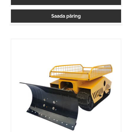
tootmises. Sprayer Robot on uus robot, mis on
välja töötatud sise- ja välistingimustes
Saada päring
desinfitseerimiseks, pihustamiseks ja
kastmiseks. Loodame saada teie pikaajaliseks
partneriks Hiinas.