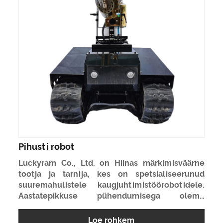
Pihusti robot
Luckyram Co., Ltd. on Hiinas märkimisväärne
tootja ja tarnija, kes on spetsialiseerunud
suuremahulistele kaugjuhtimistöörobotidele.
Aastatepikkuse pühendumisega oleme
aktiivselt osalenud kaugjuhtimispuldiga
roomiksõidukite projekteerimises, uurimises ja
Loe rohkem