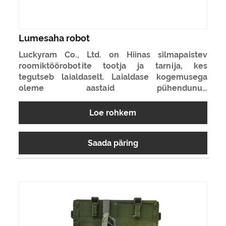
Lumesaha robot
Luckyram Co., Ltd. on Hiinas silmapaistev
roomiktöörobotite tootja ja tarnija, kes
tegutseb laialdaselt. Laialdase kogemusega
oleme aastaid pühendunud
kaugjuhtimispuldiga roomiksõidukite
projekteerimisele, uurimisele ja tootmisele.
Loe rohkem
Meie lumesaha robotid on üks meie
tippkvaliteediga lipulaevadest. Ootame
Saada päring
põnevusega võimalust luua teiega Hiinas
pikaajaline partnerlus.