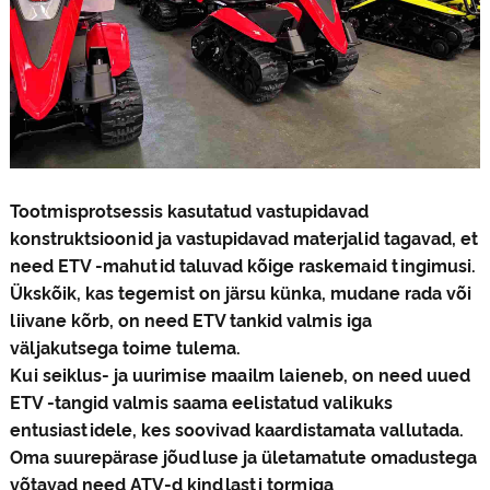
Tootmisprotsessis kasutatud vastupidavad
konstruktsioonid ja vastupidavad materjalid tagavad, et
need ETV -mahutid taluvad kõige raskemaid tingimusi.
Ükskõik, kas tegemist on järsu künka, mudane rada või
liivane kõrb, on need ETV tankid valmis iga
väljakutsega toime tulema.
Kui seiklus- ja uurimise maailm laieneb, on need uued
ETV -tangid valmis saama eelistatud valikuks
entusiastidele, kes soovivad kaardistamata vallutada.
Oma suurepärase jõudluse ja ületamatute omadustega
võtavad need ATV-d kindlasti tormiga