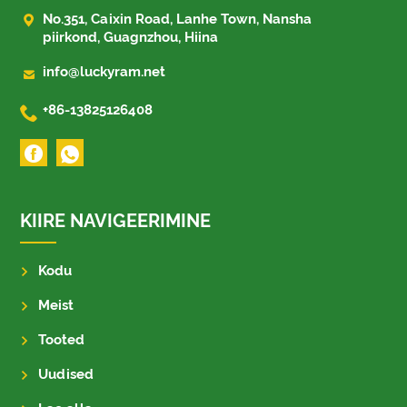

No.351, Caixin Road, Lanhe Town, Nansha
piirkond, Guagnzhou, Hiina

info@luckyram.net

+86-13825126408
KIIRE NAVIGEERIMINE
Kodu
Meist
Tooted
Uudised