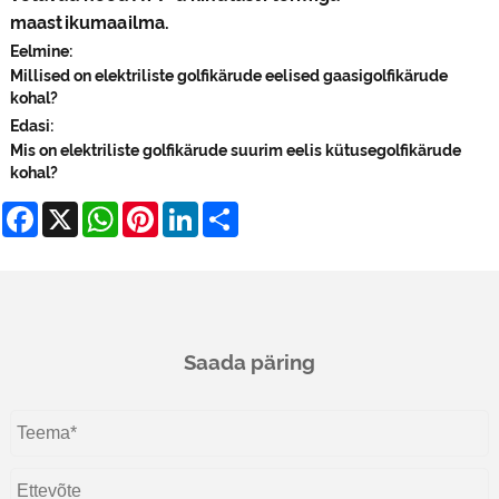
maastikumaailma.
Eelmine:
Millised on elektriliste golfikärude eelised gaasigolfikärude
kohal?
Edasi:
Mis on elektriliste golfikärude suurim eelis kütusegolfikärude
kohal?
Facebook
X
WhatsApp
Pinterest
LinkedIn
Share
Saada päring