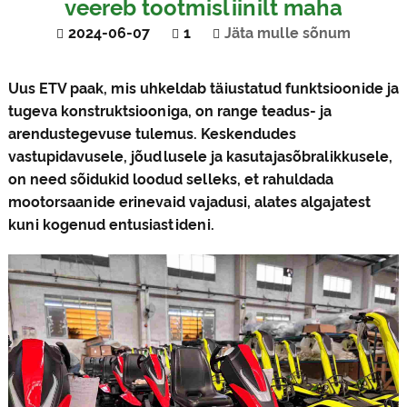
veereb tootmisliinilt maha
2024-06-07
1
Jäta mulle sõnum
Uus ETV paak, mis uhkeldab täiustatud funktsioonide ja
tugeva konstruktsiooniga, on range teadus- ja
arendustegevuse tulemus. Keskendudes
vastupidavusele, jõudlusele ja kasutajasõbralikkusele,
on need sõidukid loodud selleks, et rahuldada
mootorsaanide erinevaid vajadusi, alates algajatest
kuni kogenud entusiastideni.