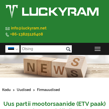

info@luckyram.net
+86-13825126408


Peam

Kodu
>
Uudised
>
Firmauudised
Uus partii mootorsaanide (ETV paak)