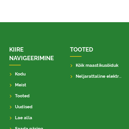
KIIRE
TOOTED
NAVIGEERIMINE
Kõik maastikusõiduk
Kodu
Neljarattaline elektrisõiduk
Meist
Tooted
Uudised
Lae alla
Saada päring