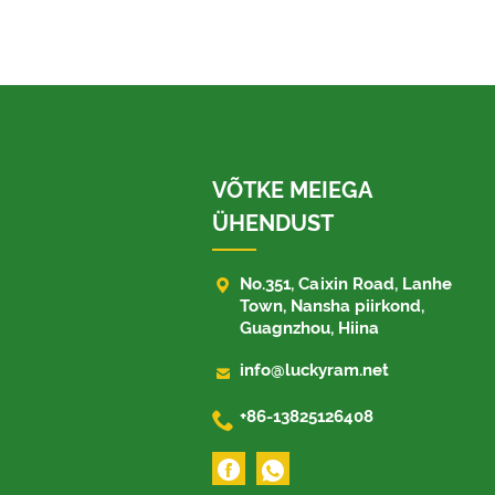
VÕTKE MEIEGA
ÜHENDUST

No.351, Caixin Road, Lanhe
Town, Nansha piirkond,
Guagnzhou, Hiina

info@luckyram.net

+86-13825126408