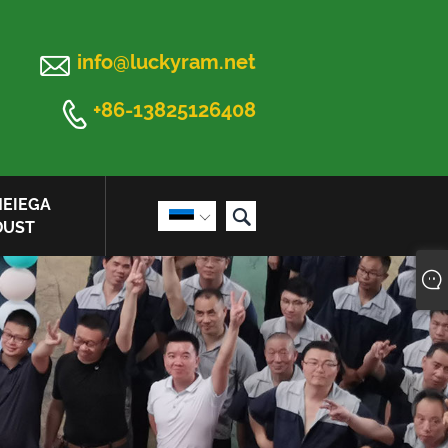

info@luckyram.net

+86-13825126408
MEIEGA


DUST