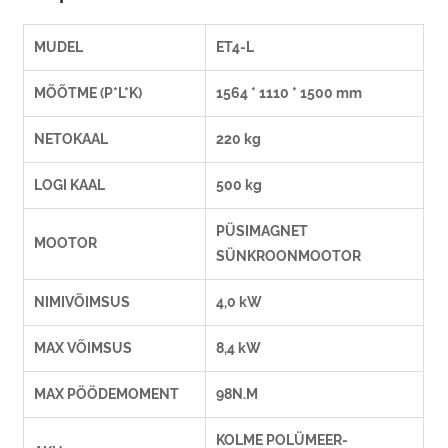
MUDEL
ET4-L
MÕÕTME (P*L*K)
1564 * 1110 * 1500 mm
NETOKAAL
220 kg
LOGI KAAL
500 kg
PÜSIMAGNET
MOOTOR
SÜNKROONMOOTOR
NIMIVÕIMSUS
4,0 kW
MAX VÕIMSUS
8,4 kW
MAX PÖÖDEMOMENT
98N.M
KOLME POLÜMEER-