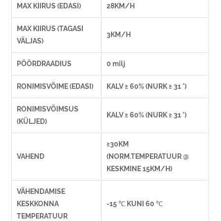
MAX KIIRUS (EDASI)
28KM/H
MAX KIIRUS (TAGASI
3KM/H
VÄLJAS)
PÖÖRDRAADIUS
0 milj
RONIMISVÕIME (EDASI)
KALV ≥ 60% (NURK ≥ 31 °)
RONIMISVÕIMSUS
KALV ≥ 60% (NURK ≥ 31 °)
(KÜLJED)
≥30KM
VAHEND
(NORM.TEMPERATUUR @
KESKMINE 15KM/H)
VÄHENDAMISE
KESKKONNA
-15 ℃ KUNI 60 ℃
TEMPERATUUR