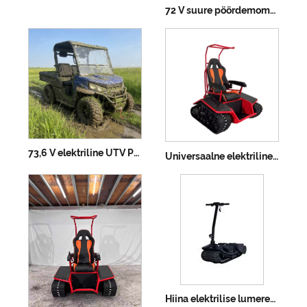
72 V suure pöördemomendiga kaherattaline multifunktsionaalne ratastoolisõiduk
73,6 V elektriline UTV PKE võtmeta EPS 4WD 80-100 km sõiduulatus
Universaalne elektriline tugitool
Hiina elektrilise lumerebase tarnija