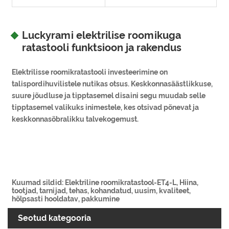
Luckyrami elektrilise roomikuga
ratastooli funktsioon ja rakendus
Elektrilisse roomikratastooli investeerimine on
talispordihuvilistele nutikas otsus. Keskkonnasäästlikkuse,
suure jõudluse ja tipptasemel disaini segu muudab selle
tipptasemel valikuks inimestele, kes otsivad põnevat ja
keskkonnasõbralikku talvekogemust.
Kuumad sildid: Elektriline roomikratastool-ET4-L, Hiina,
tootjad, tarnijad, tehas, kohandatud, uusim, kvaliteet,
hõlpsasti hooldatav, pakkumine
Seotud kategooria