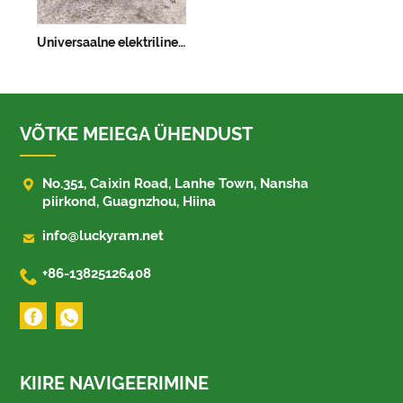
Universaalne elektriline ratastool, mis on saadaval kohandatavates värvides
VÕTKE MEIEGA ÜHENDUST

No.351, Caixin Road, Lanhe Town, Nansha
piirkond, Guagnzhou, Hiina

info@luckyram.net

+86-13825126408
KIIRE NAVIGEERIMINE