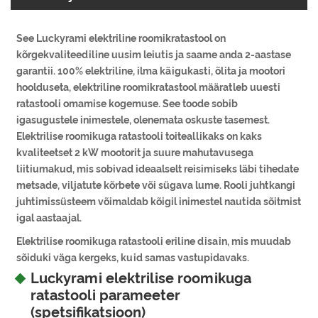
See Luckyrami elektriline roomikratastool on
kõrgekvaliteediline uusim leiutis ja saame anda 2-aastase
garantii. 100% elektriline, ilma käigukasti, õlita ja mootori
hoolduseta, elektriline roomikratastool määratleb uuesti
ratastooli omamise kogemuse. See toode sobib
igasugustele inimestele, olenemata oskuste tasemest.
Elektrilise roomikuga ratastooli toiteallikaks on kaks
kvaliteetset 2 kW mootorit ja suure mahutavusega
liitiumakud, mis sobivad ideaalselt reisimiseks läbi tihedate
metsade, viljatute kõrbete või sügava lume. Rooli juhtkangi
juhtimissüsteem võimaldab kõigil inimestel nautida sõitmist
igal aastaajal.
Elektrilise roomikuga ratastooli eriline disain, mis muudab
sõiduki väga kergeks, kuid samas vastupidavaks.
Luckyrami elektrilise roomikuga
ratastooli parameeter
(spetsifikatsioon)