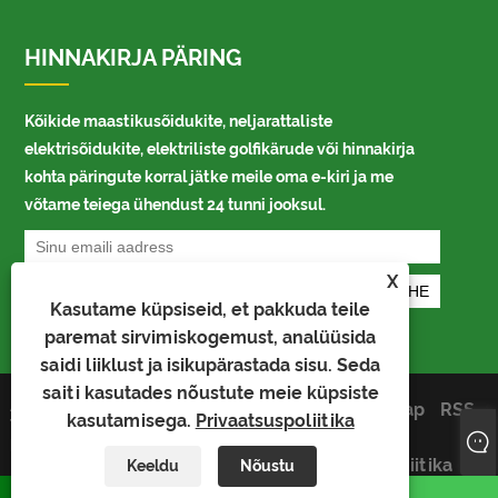
HINNAKIRJA PÄRING
Kõikide maastikusõidukite, neljarattaliste
elektrisõidukite, elektriliste golfikärude või hinnakirja
kohta päringute korral jätke meile oma e-kiri ja me
võtame teiega ühendust 24 tunni jooksul.
X
Kasutame küpsiseid, et pakkuda teile
paremat sirvimiskogemust, analüüsida
saidi liiklust ja isikupärastada sisu. Seda
saiti kasutades nõustute meie küpsiste
Autoriõigus © 2024 LuckyRam
Links
Sitemap
RSS
kasutamisega.
Privaatsuspoliitika
Technology Co.,Ltd. Kõik õigused
XML
kaitstud.
Privaatsuspoliitika
Keeldu
Nõustu
whatsapp
E-post