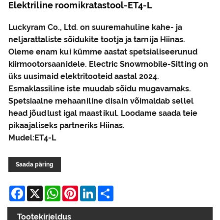
Elektriline roomikratastool-ET4-L
Luckyram Co., Ltd. on suuremahuline kahe- ja
neljarattaliste sõidukite tootja ja tarnija Hiinas.
Oleme enam kui kümme aastat spetsialiseerunud
kiirmootorsaanidele. Electric Snowmobile-Sitting on
üks uusimaid elektritooteid aastal 2024.
Esmaklassiline iste muudab sõidu mugavamaks.
Spetsiaalne mehaaniline disain võimaldab sellel
head jõudlust igal maastikul. Loodame saada teie
pikaajaliseks partneriks Hiinas.
Mudel:ET4-L
Saada päring
Facebook
X
WhatsApp
Pinterest
LinkedIn
Share
Tootekirjeldus