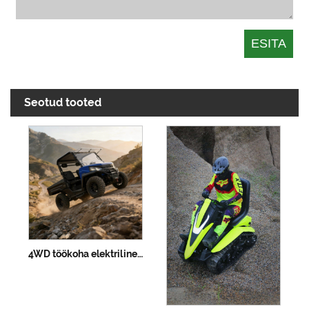
Seotud tooted
4WD töökoha elektriline UTV 73,6 V 150 Ah PKE võtmeta 400 mm kahlamine