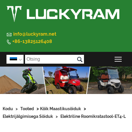

info@luckyram.net
+86-13825126408


Peam

>
>
Kodu
>
Tooted
Kõik Maastikusõiduk
Elektrijälgimisega Sõiduk
>
Elektriline Roomikratastool-ET4-L